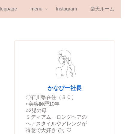
toppage
menu
Instagram
楽天ルーム
かなぴー社長
〇石川県在住（３０）
○美容師歴10年
○2児の母
ミディアム、ロングヘアの
ヘアスタイルやアレンジが
得意で大好きです♡