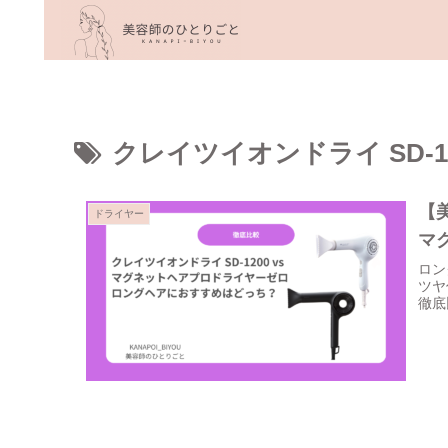
クレイツイオンドライ SD-12
【美
ドライヤー
マ
ロン
ツヤ
徹底