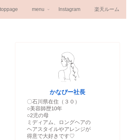
toppage
menu
Instagram
楽天ルーム
かなぴー社長
〇石川県在住（３０）
○美容師歴10年
○2児の母
ミディアム、ロングヘアの
ヘアスタイルやアレンジが
得意で大好きです♡