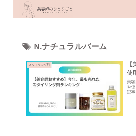
N.ナチュラルバーム
【
スタイリング剤
使
美容
や使
記事