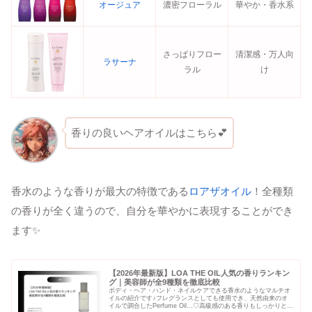
オージュア
濃密フローラル
華やか・香水系
さっぱりフロー
清潔感・万人向
ラサーナ
ラル
け
香りの良いヘアオイルはこちら💕
香水のような香りが最大の特徴である
ロアザオイル
！全種類
の香りが全く違うので、自分を華やかに表現することができ
ます✨
【2026年最新版】LOA THE OIL人気の香りランキン
グ｜美容師が全9種類を徹底比較
ボディ・ヘア・ハンド・ネイルケアできる香水のようなマルチオ
イルの紹介です♪フレグランスとしても使用でき、天然由来のオ
イルで調合したPerfume Oil…♡高級感のある香りもしっかりと持