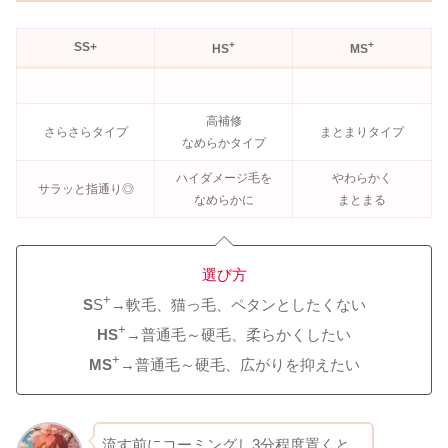
+
+
SS+
HS
MS
高補修
さらさらタイプ
まとまりタイプ
なめらかタイプ
ハイダメージ毛を
やわらかく
サラッと指通り◎
なめらかに
まとまる
選び方
+
S
S
→軟毛、猫っ毛、ペタンとしたくない
+
HS
→普通毛～硬毛、柔らかくしたい
+
MS
→普通毛～硬毛、広がりを抑えたい
流す前にコーミングし3分程度置くと、