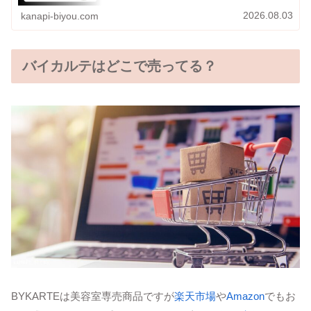
続してくれます☺今回はLOA the oilを徹底解説していきます！
2026.08.03
kanapi-biyou.com
バイカルテはどこで売ってる？
BYKARTEは美容室専売商品ですが
楽天市場
や
Amazon
でもお