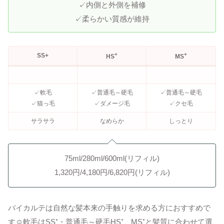
✓内側と外側を補修
✓柔らかい質感が維持
+
+
SS+
HS
MS
✓軟毛
✓普通毛～硬毛
✓普通毛～硬毛
✓猫っ毛
✓ダメージ毛
✓クセ毛
サラサラ
なめらか
しっとり
75ml/280ml/600ml(リフィル)
1,320円/4,180円/6,820円(リフィル)
バイカルテは自然な髪本来の手触りを求める方におすすめで
す☺軟毛はSS⁺・普通毛～硬毛HS⁺、MS⁺と髪質に合わせて選