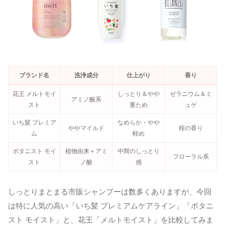
ブランド名
洗浄成分
仕上がり
香り
花王 メルトモイ
しっとり＆やや
ゼラニウム＆ミ
アミノ酸系
スト
重ため
ュゲ
いち髪 プレミア
なめらか・やや
ややマイルド
桜の香り
ム
軽め
ボタニスト モイ
植物由来＋アミ
中間のしっとり
フローラル系
スト
ノ酸
感
しっとりまとまる市販シャンプーは数多くありますが、今回
は特に人気の高い「いち髪 プレミアムケアライン」「ボタニ
スト モイスト」と、花王「メルトモイスト」を比較してみま