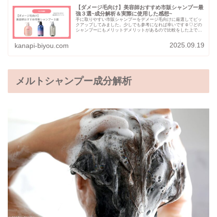
【ダメージ毛向け】美容師おすすめ市販シャンプー最
強３選~成分解析＆実際に使用した感想~
手に取りやすい市販シャンプーをデメージ毛向けに厳選してピッ
クアップしてみました。少しでも参考になれば幸いです☺♡どの
シャンプーにもメリットデメリットがあるので比較をした上で、
実際に使用してみてほしいです。シャンプーに関してはどの商品
でも、１か月ほど長期的に使用した際に効果が出てくるものだと
2025.09.19
kanapi-biyou.com
思っています。根気強くはなりますが、美髪へと近づくと髪が扱
いやすくなりヘアスタイルの幅も広がるので毎日のスタイリング
がきっと楽しくなりますよ♪
メルトシャンプー成分解析