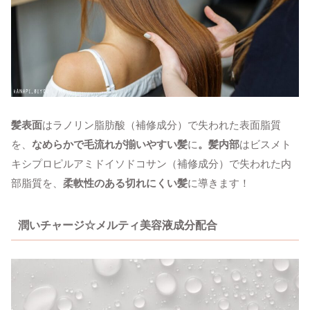
髪表面
はラノリン脂肪酸（補修成分）で失われた表面脂質
を、
なめらかで毛流れが揃いやすい髪
に
。髪内部
はビスメト
キシプロピルアミドイソドコサン（補修成分）で失われた内
部脂質を、
柔軟性のある切れにくい髪
に導きます！
潤いチャージ☆
メルティ美容液成分配合