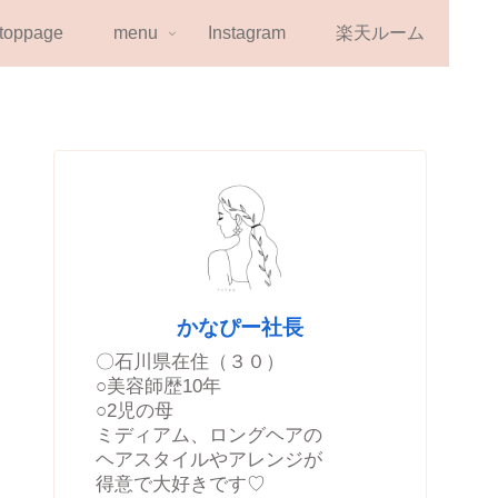
toppage
menu
Instagram
楽天ルーム
かなぴー社長
〇石川県在住（３０）
○美容師歴10年
○2児の母
ミディアム、ロングヘアの
ヘアスタイルやアレンジが
得意で大好きです♡