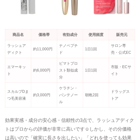
商品名
価格帯
有効成分
使用頻度
販売元
ラッシュア
ナノペプチ
サロン専
約11,000円
1日1回
ディクト
ド
売・公式EC
ビマトプロ
エマーキッ
市販・ECサ
約6,000円
スト類似成
1日1回
ト
イト
分
ケラチン・
スカルプDま
ドラッグス
約3,000円
パンテノー
朝晩2回
つ毛美容液
トア
ル
効果実感・成分の安心感・信頼性の3点で、ラッシュアディク
トはプロからの評価が非常に高いです☺しかし、その分価格
は高いので「確実に長さを出したい」「どれを使っても効果