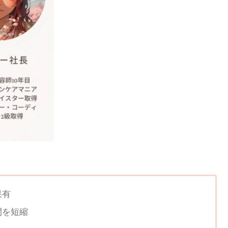
果有
間を短縮