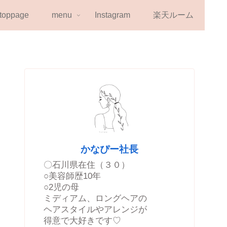
toppage
menu
Instagram
楽天ルーム
かなぴー社長
〇石川県在住（３０）
○美容師歴10年
○2児の母
ミディアム、ロングヘアの
ヘアスタイルやアレンジが
得意で大好きです♡